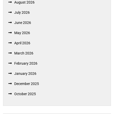
August 2026
July 2026
June 2026
May 2026
April 2026
March 2026
February 2026
January 2026
December 2025
October 2025