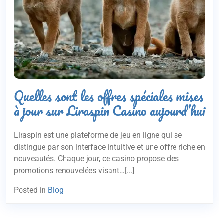
Quelles sont les offres spéciales mises
à jour sur Liraspin Casino aujourd’hui
Liraspin est une plateforme de jeu en ligne qui se
distingue par son interface intuitive et une offre riche en
nouveautés. Chaque jour, ce casino propose des
promotions renouvelées visant…[...]
Posted in
Blog