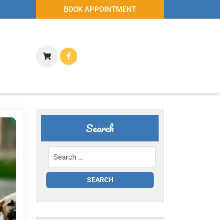
BOOK APPOINTMENT
Search