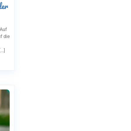
der
 Auf
f die
..]