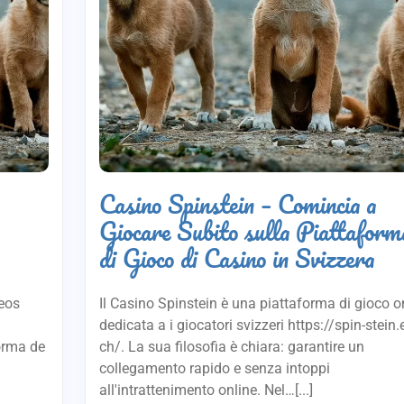
Casino Spinstein – Comincia a
Giocare Subito sulla Piattaform
di Gioco di Casino in Svizzera
eos
Il Casino Spinstein è una piattaforma di gioco o
dedicata a i giocatori svizzeri https://spin-stein.e
orma de
ch/. La sua filosofia è chiara: garantire un
collegamento rapido e senza intoppi
all'intrattenimento online. Nel…[...]