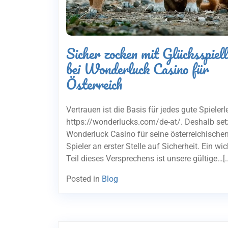
Sicher zocken mit Glücksspiell
bei Wonderluck Casino für
Österreich
Vertrauen ist die Basis für jedes gute Spielerl
https://wonderlucks.com/de-at/. Deshalb set
Wonderluck Casino für seine österreichische
Spieler an erster Stelle auf Sicherheit. Ein wic
Teil dieses Versprechens ist unsere gültige…[..
Posted in
Blog