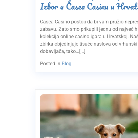
Izbor u Casea Casinu u Hrvat
Casea Casino postoji da bi vam pružio nepr
zabavu. Zato smo prikupili jednu od najvećih
kolekcija online casino igara u Hrvatskoj. Na
zbirka objedinjuje tisuće naslova od vrhunski
dobavljača, tako…[...]
Posted in
Blog