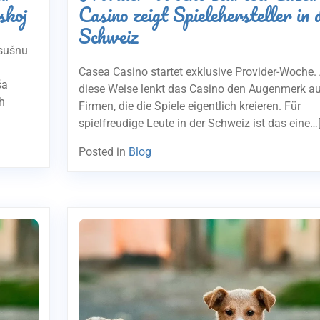
skoj
Casino zeigt Spielehersteller in 
Schweiz
esušnu
Casea Casino startet exklusive Provider-Woche.
ša
diese Weise lenkt das Casino den Augenmerk au
h
Firmen, die die Spiele eigentlich kreieren. Für
spielfreudige Leute in der Schweiz ist das eine…[.
Posted in
Blog