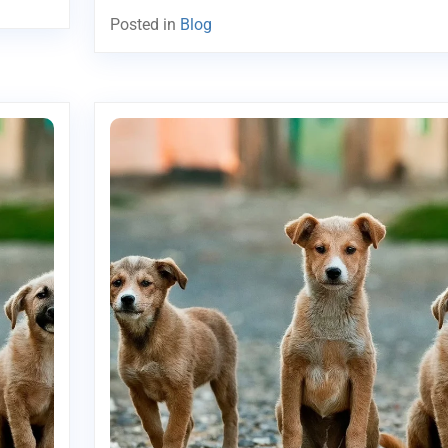
Posted in
Blog