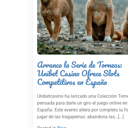
Arranca la Serie de Torneos:
Unibet Casino Ofrece Slots
Competitivos en España
Unibetcasino ha lanzado una Colección Torn
pensada para darle un giro el juego online en
España. Este evento altera por completo la f
jugar de las tragaperras: abandona las…[...]