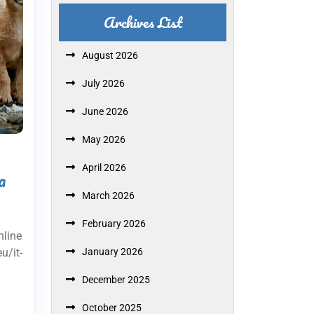
Archives List
August 2026
July 2026
June 2026
May 2026
April 2026
a
March 2026
February 2026
nline
u/it-
January 2026
December 2025
October 2025