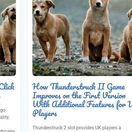
Click
How Thunderstruck II Game
Improves on the First Version
With Additional Features for
Players
ngo
lity,
Thunderstruck 2 slot provides UK players a
andscape