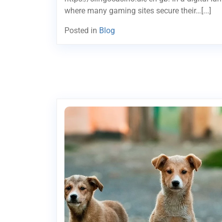
where many gaming sites secure their…[...]
Posted in
Blog